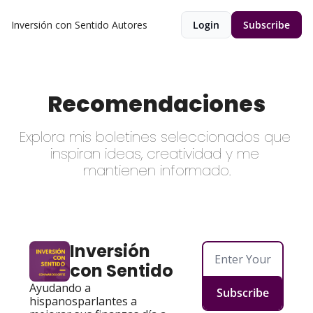
Inversión con Sentido
Autores
Login
Subscribe
Recomendaciones
Explora mis boletines seleccionados que 
inspiran ideas, creatividad y me 
mantienen informado.
Inversión 
con Sentido
Ayudando a 
Subscribe
hispanosparlantes a 