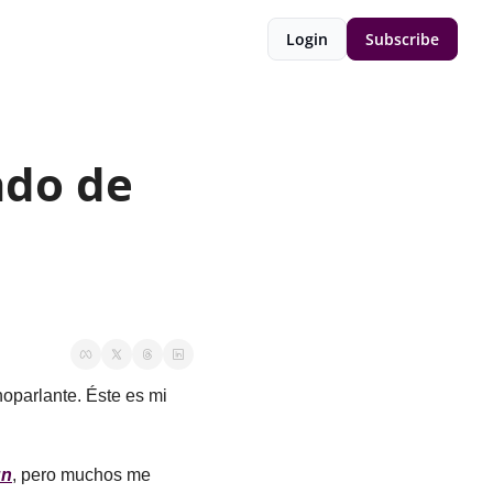
Login
Subscribe
do de 
oparlante. Éste es mi 
ún
, pero muchos me 