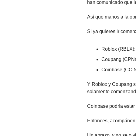
han comunicado que les
Así que manos a la ob
Si ya quieres ir comen
Roblox (RBLX):
Coupang (CPNG
Coinbase (COIN
Y Roblox y Coupang sa
solamente comenzand
Coinbase podría estar 
Entonces, acompáñenme
Un abrazo, y no se olvi